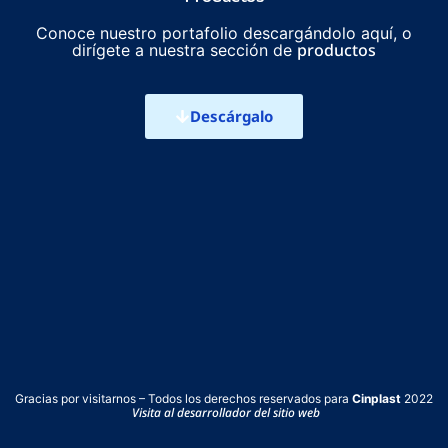
Conoce nuestro portafolio descargándolo aquí, o
productos
dirígete a nuestra sección de
Descárgalo
Gracias por visitarnos – Todos los derechos reservados para
Cinplast
2022
Visita al desarrollador del sitio web