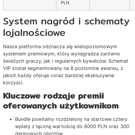
PLN
System nagród i schematy
lojalnościowe
Nasza platforma odznacza się wielopoziomowym
systemem premiowym, który wynagradza zarówno
świeżych graczy, jak i regularnych bywalców. Schemat
VIP został segmentowany na 8 poziomów awansu, z
jakich każdy oferuje coraz bardziej ekskluzywne
korzyści.
Kluczowe rodzaje premii
oferowanych użytkownikom
Bundle powitalny rozdzielony na startowe cztery
wpłaty z łączną wartością do 8000 PLN oraz 300
darmowych obrotów