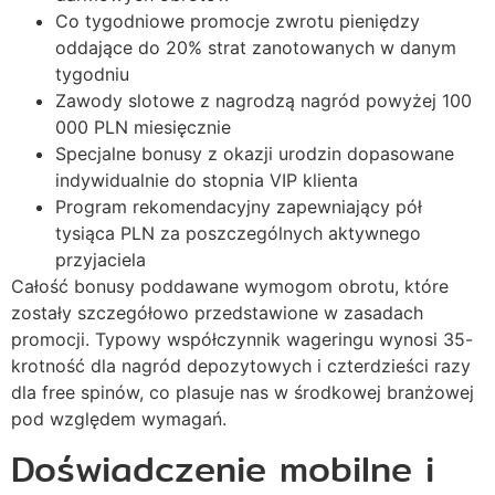
Co tygodniowe promocje zwrotu pieniędzy
oddające do 20% strat zanotowanych w danym
tygodniu
Zawody slotowe z nagrodzą nagród powyżej 100
000 PLN miesięcznie
Specjalne bonusy z okazji urodzin dopasowane
indywidualnie do stopnia VIP klienta
Program rekomendacyjny zapewniający pół
tysiąca PLN za poszczególnych aktywnego
przyjaciela
Całość bonusy poddawane wymogom obrotu, które
zostały szczegółowo przedstawione w zasadach
promocji. Typowy współczynnik wageringu wynosi 35-
krotność dla nagród depozytowych i czterdzieści razy
dla free spinów, co plasuje nas w środkowej branżowej
pod względem wymagań.
Doświadczenie mobilne i