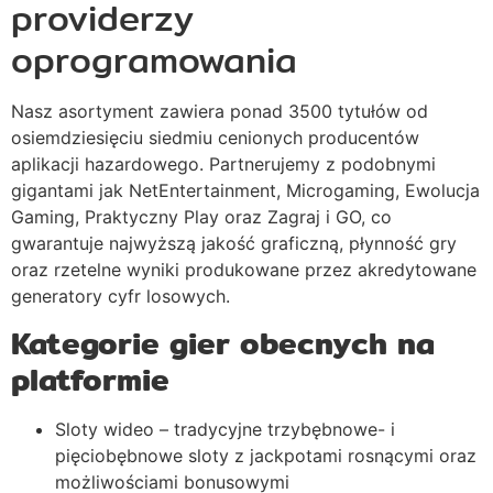
providerzy
oprogramowania
Nasz asortyment zawiera ponad 3500 tytułów od
osiemdziesięciu siedmiu cenionych producentów
aplikacji hazardowego. Partnerujemy z podobnymi
gigantami jak NetEntertainment, Microgaming, Ewolucja
Gaming, Praktyczny Play oraz Zagraj i GO, co
gwarantuje najwyższą jakość graficzną, płynność gry
oraz rzetelne wyniki produkowane przez akredytowane
generatory cyfr losowych.
Kategorie gier obecnych na
platformie
Sloty wideo – tradycyjne trzybębnowe- i
pięciobębnowe sloty z jackpotami rosnącymi oraz
możliwościami bonusowymi