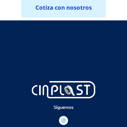
Cotiza con nosotros
Síguenos