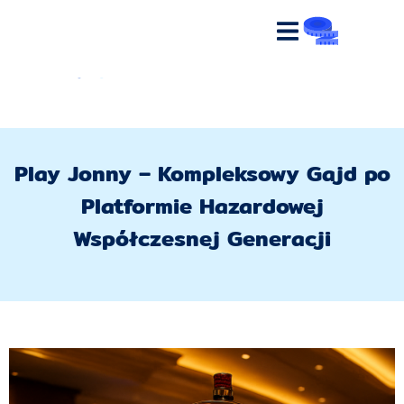
Play Jonny – Kompleksowy Gajd po
Platformie Hazardowej
Współczesnej Generacji